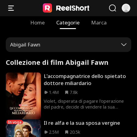
Home
Categorie
Marca
Abigail Fawn
Collezione di film Abigail Fawn
L'accompagnatrice dello spietato
dottore miliardario
1.4M
7.8k
Violet, disperata di pagare l'operazione
del padre, decide di vendere la sua
verginità, ma il buon dottore che contatta
è deciso a salvarla. Tuttavia, mentre
Il re alfa e la sua sposa vergine
In voga
condividono una notte intensa e
indimenticabile, Dax si scopre attratto da
2.5M
20.5k
Violet, nonostante pensi che sia solo