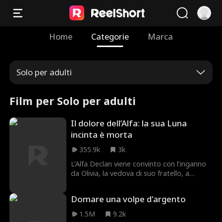
Home
Categorie
Marca
Solo per adulti
Film per Solo per adulti
Il dolore dell’Alfa: la sua Luna
incinta è morta
355.9k
3k
L’Alfa Declan viene convinto con l’inganno
da Olivia, la vedova di suo fratello, a
imprigionare la sua Luna, Evelyn, in una
cella d’argento, per darle una lezione. Ma
Domare una volpe d'argento
Olivia vuole solo diventare la nuova Luna!
Solo quando è troppo tardi, Declan si
1.5M
9.2k
rende conto dell’errore fatto: davanti ai