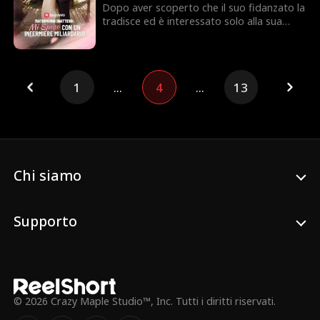
Dopo aver scoperto che il suo fidanzato la
tradisce ed è interessato solo alla sua
fortuna, Madeline decide di lasciarlo e
accidentalmente si sposa con Caden, un
infermiere. Pensava che entrambi fossero
solo persone povere e laboriose, ma ha
1
...
4
...
13
gradualmente capito che suo marito
sembrava avere ricchezze e potere
nascosti. Caden Wilson Cashmore, il
misterioso CEO del gruppo, è diventato
infermiere volontario per esaudire l'ultimo
desiderio di suo fratello. Sta cercando il
destinatario del cuore di suo fratello, e
Chi siamo
potrebbe essere proprio la moglie che ha
sposato d'impulso?
Supporto
© 2026 Crazy Maple Studio™, Inc. Tutti i diritti riservati.