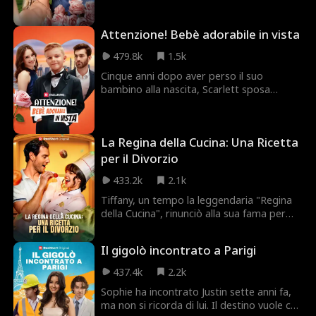
proprietario di Smith Media. Ma
incomprensioni e trame della perfida
Attenzione! Bebè adorabile in vista
vicepresidente di Hamilton, Bianca,
minacciano di distruggere la loro relazione
479.8k
1.5k
prima che possano confessare di amarsi
davvero.
Cinque anni dopo aver perso il suo
bambino alla nascita, Scarlett sposa
Bobby Clark d'impulso, mentre il suo
adorabile figlio, Charlie, insiste nel
chiamarla "mamma". Quando Bobby
La Regina della Cucina: Una Ricetta
rivelerà di essere segretamente un
miliardario e CEO? Chi è la misteriosa
per il Divorzio
donna che sostiene di essere la mamma di
433.2k
2.1k
Charlie? È solo una favola, o Scarlett
troverà il suo lieto fine?
Tiffany, un tempo la leggendaria "Regina
della Cucina", rinunciò alla sua fama per
sostenere suo marito Barry. Ma Barry la
tradisce, schierandosi con la sua amante
Il gigolò incontrato a Parigi
Sera e trattando Tiffany come se fosse
senza valore. Con il cuore spezzato,
437.4k
2.2k
Tiffany vaga senza meta finché il destino
Sophie ha incontrato Justin sette anni fa,
non la conduce al piccolo ristorante di
ma non si ricorda di lui. Il destino vuole che
Claude. Lì, il suo talento nascosto viene