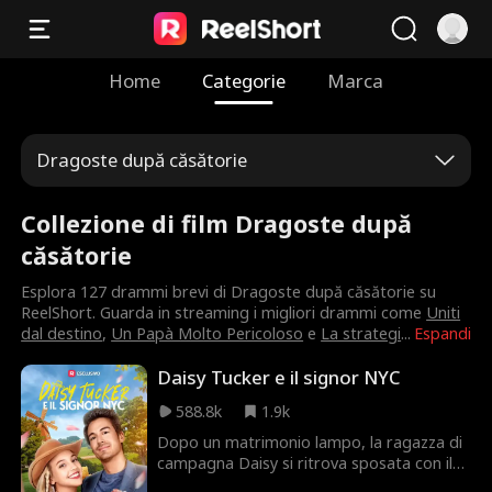
Home
Categorie
Marca
Dragoste după căsătorie
Collezione di film Dragoste după
căsătorie
Esplora 127 drammi brevi di Dragoste după căsătorie su
ReelShort. Guarda in streaming i migliori drammi come
Uniti
dal destino
,
Un Papà Molto Pericoloso
e
La strategi
...
Espandi
Daisy Tucker e il signor NYC
588.8k
1.9k
Dopo un matrimonio lampo, la ragazza di
campagna Daisy si ritrova sposata con il
suo nuovo capo, Hamilton Smith,