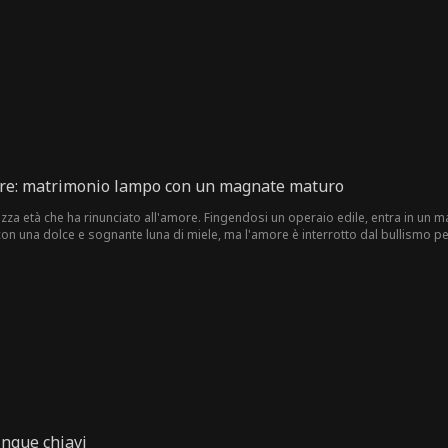
ciando Bella piena di rimpianti.
re: matrimonio lampo con un magnate maturo
ezza età che ha rinunciato all'amore. Fingendosi un operaio edile, entra in un
 con una dolce e sognante luna di miele, ma l'amore è interrotto dal bullismo pe
i guai, Ray le rivela la sua identità nascosta di miliardario, e insieme intraprend
ay e Jocelyn, e mentre Jocelyn si prepara a sacrificarsi per la carriera del mari
inque chiavi