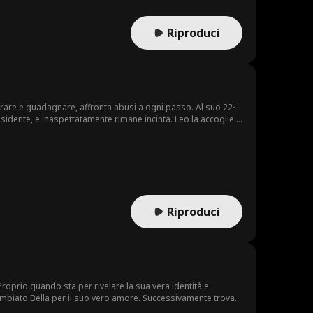
Riproduci
avorare e guadagnare, affronta abusi a ogni passo. Al suo 22º
sidente, e inaspettatamente rimane incinta. Leo la accoglie e
 passato di Lyla, si trovano invischiati in una rete di
la Dea del Destino?
Riproduci
oprio quando sta per rivelare la sua vera identità e
scambiato Bella per il suo vero amore. Successivamente trova
 tutto ciò che aveva pianificato di dare a Bella e sceglie di