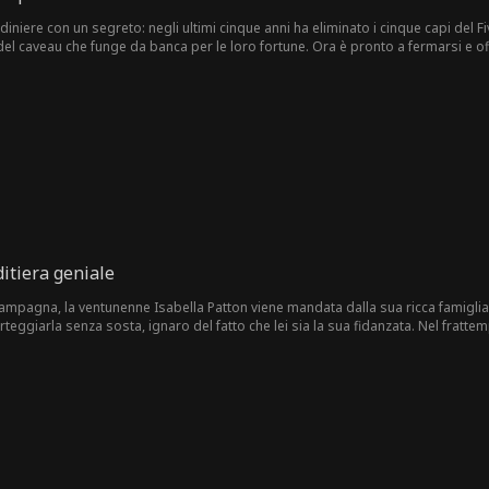
niere con un segreto: negli ultimi cinque anni ha eliminato i cinque capi del Fi
i del caveau che funge da banca per le loro fortune. Ora è pronto a fermarsi e of
 letto con un generale di alto rango del sindacato, Ivan. Ivan vuole che Grayson 
Ora Grayson deve trovare un modo per dimostrare a tutti di essere il vero leader
niere.
ditiera geniale
ampagna, la ventunenne Isabella Patton viene mandata dalla sua ricca famiglia 
orteggiarla senza sosta, ignaro del fatto che lei sia la sua fidanzata. Nel frattemp
 disperata per mettere tutta la famiglia contro di lei. Sfortunatamente per Eliza
e di superarla in ogni occasione. Man mano che le abilità uniche di Isabella ven
gioiello della famiglia Patton, pur restando sempre fuori dalla portata di Oliver.