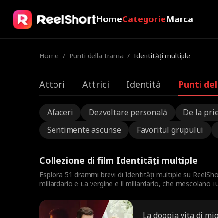
Home
Categorie
Marca
Home
/
Punti della trama
/
Identități multiple
Attori
Attrici
Identità
Punti de
Afaceri
Dezvoltare personală
De la prie
Sentimente ascunse
Favoritul grupului
Collezione di film Identități multiple
Esplora 51 drammi brevi di Identități multiple su ReelSh
miliardario
e
La vergine e il miliardario
, che mescolano Iub
La doppia vita di mi