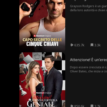
Grayson Rodgers è un giardi
della loro autorità e chiav
rivelarsi a lei, la scopre a
Caveau delle Chiavi d'Oro. 
considerato solo un giardi
635.7k
3.3k
Attenzione! È un'ere
Dopo essere cresciuta in c
Oliver Bates, che inizia a c
al suo posto, è in missione
medico e tecnologico, capac
dei genitori, diventando il 
850.6k
3.7k