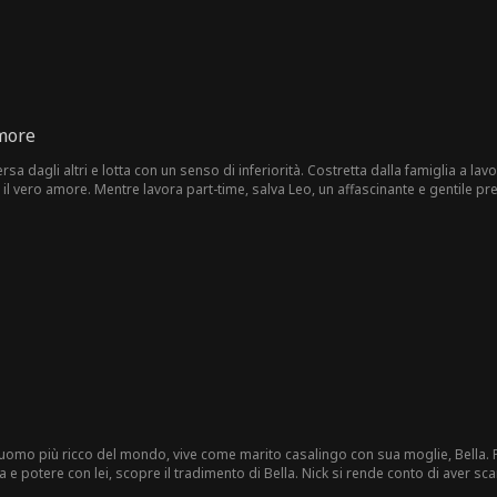
amore
rsa dagli altri e lotta con un senso di inferiorità. Costretta dalla famiglia a l
l vero amore. Mentre lavora part-time, salva Leo, un affascinante e gentile pre
lcezza, e col tempo il loro amore sboccia. Tuttavia, mentre svelano il mistero del
ome difenderà Lyla il loro amore? Che tipo di finale li attende sotto la cura del
uomo più ricco del mondo, vive come marito casalingo con sua moglie, Bella. Pr
a e potere con lei, scopre il tradimento di Bella. Nick si rende conto di aver 
 per quello che è, non per la sua ricchezza o potere. Determinato, Nick riprende