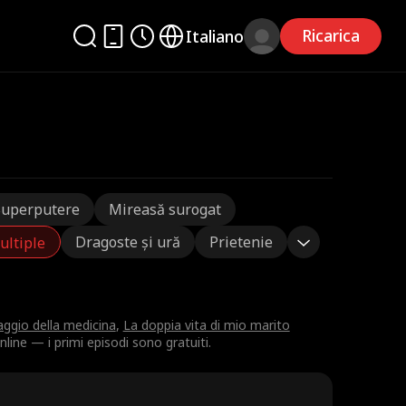
Ricarica
Italiano
Superputere
Mireasă surogat
Dragoste și ură
Prietenie
ultiple
saggio della medicina
,
La doppia vita di mio marito
line — i primi episodi sono gratuiti.