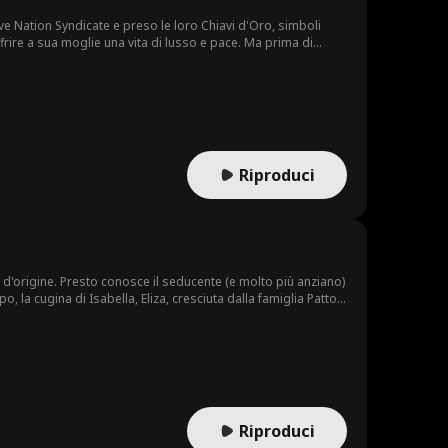
ve Nation Syndicate e preso le loro Chiavi d'Oro, simboli
frire a sua moglie una vita di lusso e pace. Ma prima di
usi il suo accesso come giardiniere per aiutarlo a entrare nel
, mentre coglie Ivan sul fatto... tutto mentre viene
Riproduci
d'origine. Presto conosce il seducente (e molto più anziano)
o, la cugina di Isabella, Eliza, cresciuta dalla famiglia Patton
, Isabella è un genio di talento straordinario nei campi
gono rivelate, ottiene il sostegno dei suoi cinque fratelli e
Riproduci