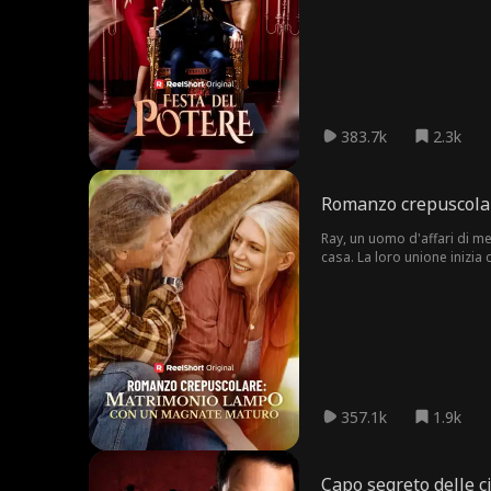
condividerlo con Elena, las
383.7k
2.3k
Romanzo crepuscola
Ray, un uomo d'affari di m
casa. La loro unione inizia
salvato più volte Jocelyn da
per seminare discordia tra R
357.1k
1.9k
Capo segreto delle c