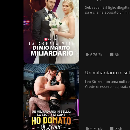
Sebastian è il figlio illeg
sa è che ha sposato un mil
identità?
676.3k
6k
Un miliardario in sel
Leo Striker non ama nulla e
Crede di essere scappata d
pelle?
571.8k
2.5k