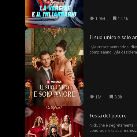
1.9M
14.1k
Il suo unico e solo 
Lyla cresce sentendosi dive
compleanno, Lyla desidera i
si prende cura di lei con do
cospirazioni e malvagità. C
1M
3.9k
Festa del potere
Nick, che è segretamente l'
condividere la sua ricchezz
Elena, una donna che lo ama