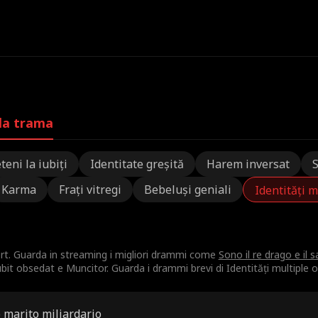
lla trama
teni la iubiți
Identitate greșită
Harem inversat
Karma
Frați vitregi
Bebeluși geniali
Identități m
ort. Guarda in streaming i migliori drammi come
Sono il re drago e il 
it obsedat e Muncitor. Guarda i drammi brevi di Identități multiple on
o marito miliardario