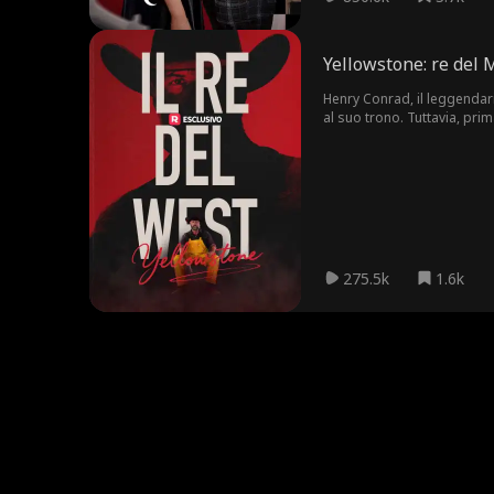
Yellowstone: re del
Henry Conrad, il leggendar
al suo trono. Tuttavia, prima
in questa valle come un ver
275.5k
1.6k