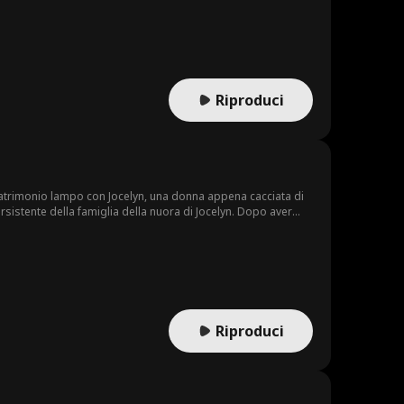
Riproduci
 matrimonio lampo con Jocelyn, una donna appena cacciata di
rsistente della famiglia della nuora di Jocelyn. Dopo aver
ono una vita di lusso. È allora che l'ex moglie di Ray ritorna
to, Ray le riserva la più romantica delle sorprese...
Riproduci