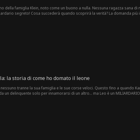
ittimo della famiglia Klein, noto come un buono a nulla. Nessuna ragazza sana d
iardario segreto! Cosa succederà quando scoprirà la verità? La domanda più in
la: la storia di come ho domato il leone
 nessuno tranne la sua famiglia e le sue corse veloci. Questo fino a quando Kara
a un delinquente solo per innamorarsi di un altro... ma Leo è un MILIARDARIO?!