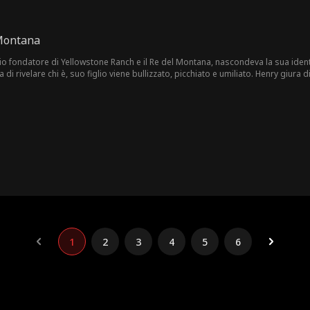
 Montana
io fondatore di Yellowstone Ranch e il Re del Montana, nascondeva la sua ident
 di rivelare chi è, suo figlio viene bullizzato, picchiato e umiliato. Henry giura d
o Re.
1
2
3
4
5
6