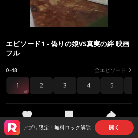
エピソード1 - 偽りの娘VS真実の絆 映画
フル
0-48
全エピソード
1
2
3
4
5
6
編
共有
194
2k
開く
アプリ限定：無料ロック解除