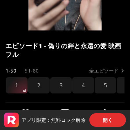
エピソード1 - 偽りの絆と永遠の爱 映画
フル
1-50
51-80
全エピソード
1
2
3
4
5
6
開く
アプリ限定：無料ロック解除
共有
264
3k