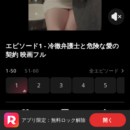
エピソード1 - 冷徹弁護士と危険な愛の
契約 映画フル
1-50
51-60
全エピソード
1
2
3
4
5
6
開く
アプリ限定：無料ロック解除
共有
122
918