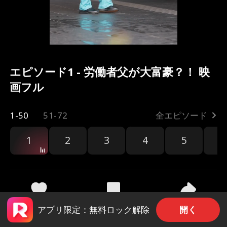
エピソード1 - 労働者父が大富豪？！ 映
画フル
1-50
51-72
全エピソード
1
2
3
4
5
6
共有
6k
276.5k
開く
アプリ限定：無料ロック解除