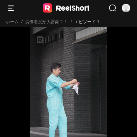
ホーム
/
労働者父が大富豪？！
/
エピソード 1