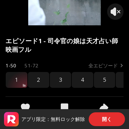
エピソード1 - 司令官の娘は天才占い師
映画フル
1-50
51-72
全エピソード
1
2
3
4
5
6
共有
357
4.4k
開く
アプリ限定：無料ロック解除