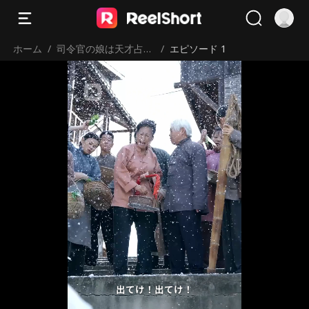
ホーム
/
司令官の娘は天才占い
/
エピソード 1
師
出てけ！出てけ！