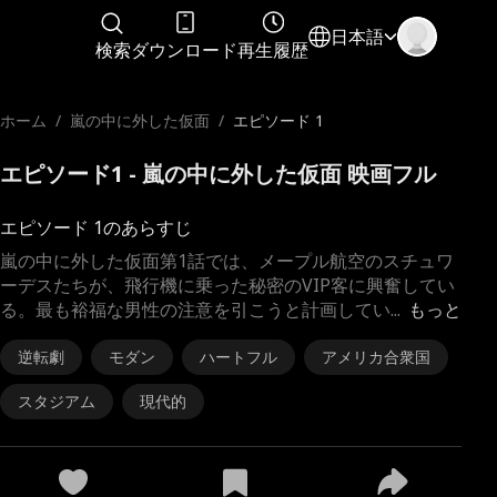
日本語
検索
ダウンロード
再生履歴
ホーム
/
嵐の中に外した仮面
/
エピソード 1
エピソード1 - 嵐の中に外した仮面 映画フル
エピソード 1のあらすじ
嵐の中に外した仮面第1話では、メープル航空のスチュワ
ーデスたちが、飛行機に乗った秘密のVIP客に興奮してい
る。最も裕福な男性の注意を引こうと計画してい
...
もっと
逆転劇
モダン
ハートフル
アメリカ合衆国
スタジアム
現代的