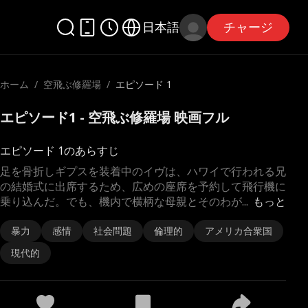
日本語
チャージ
ホーム
/
空飛ぶ修羅場
/
エピソード 1
エピソード1 - 空飛ぶ修羅場 映画フル
エピソード 1のあらすじ
足を骨折しギプスを装着中のイヴは、ハワイで行われる兄
の結婚式に出席するため、広めの座席を予約して飛行機に
乗り込んだ。でも、機内で横柄な母親とそのわが
...
もっと
暴力
感情
社会問題
倫理的
アメリカ合衆国
現代的