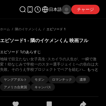
日本語
チャージ
ホーム
/
隣のイケメンくん
/
エピソード 1
エピソード1 - 隣のイケメンくん 映画フル
エピソード 1のあらすじ
地味で目立たない女子高生･スカイラの人生が、一瞬で激
変！幼なじみで学校一のスター選手ジェイミへの告白は大
失敗。そのうえ学校プロジェクトでペアを組むハ
...
もっと
ヤングアダルト
モダン
ロマンチック
濃厚
アメリカ合衆国
キャンパス