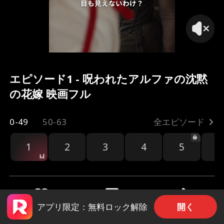
目も見えないわけ？
エピソード1 - 呪われたアルファの沈黙
の花嫁 映画フル
0-49
50-63
全エピソード
1
2
3
4
5
6
編
開く
アプリ限定：無料ロック解除
共有
6.5k
67.3k