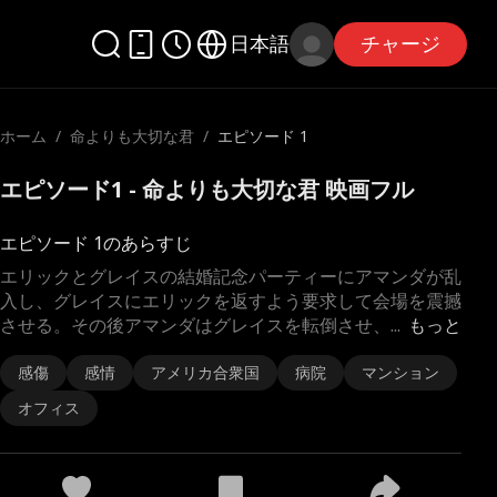
日本語
チャージ
ホーム
/
命よりも大切な君
/
エピソード 1
エピソード1 - 命よりも大切な君 映画フル
エピソード 1のあらすじ
エリックとグレイスの結婚記念パーティーにアマンダが乱
入し、グレイスにエリックを返すよう要求して会場を震撼
させる。その後アマンダはグレイスを転倒させ、
...
もっと
感傷
感情
アメリカ合衆国
病院
マンション
オフィス