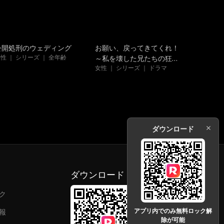
吹き替え
トレンド
公開処刑のウェディング
お願い、戻ってきてくれ！
性 ｜ シリーズ ｜ 全年齢
～私を壊した兄たちの狂気
女性 ｜ シリーズ ｜ ドラマ
的な後悔～
ダウンロード
ダウンロード
ク
アプリ内でのみ無料ロック解
報
除が可能