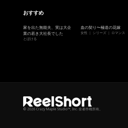
おすすめ
吹き替え
トレンド
家を出た無能夫、実は大企
血の契り〜極道の花嫁
女性 ｜ シリーズ ｜ ロマンス
業の若き大社長でした
とぼける
© 2026 Crazy Maple Studio™, Inc. 全著作権所有。