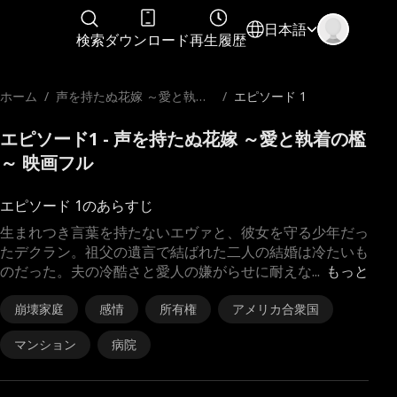
日本語
検索
ダウンロード
再生履歴
ホーム
/
声を持たぬ花嫁 ～愛と執着
/
エピソード 1
の檻～
エピソード1 - 声を持たぬ花嫁 ～愛と執着の檻
～ 映画フル
エピソード 1のあらすじ
生まれつき言葉を持たないエヴァと、彼女を守る少年だっ
たデクラン。祖父の遺言で結ばれた二人の結婚は冷たいも
のだった。夫の冷酷さと愛人の嫌がらせに耐えな
...
もっと
崩壊家庭
感情
所有権
アメリカ合衆国
マンション
病院