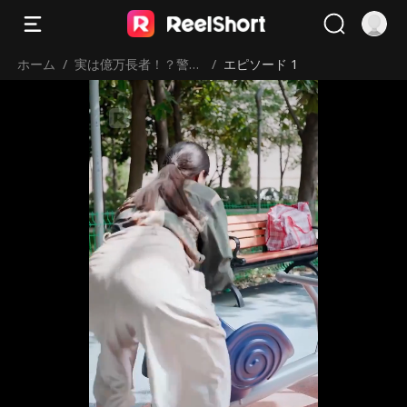
ホーム
/
実は億万長者！？警備
/
エピソード 1
員の父が隠していた秘
密