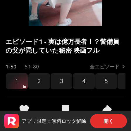
エピソード1 - 実は億万長者！？警備員
の父が隠していた秘密 映画フル
1-50
51-80
全エピソード
1
2
3
4
5
6
共有
2.9k
38.6k
開く
アプリ限定：無料ロック解除