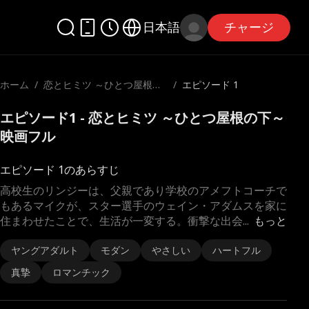
日本語
チャージ
ホーム
/
恋とヒミツ ～ひとつ屋根の
/
エピソード 1
下～
エピソード1 - 恋とヒミツ ～ひとつ屋根の下～
映画フル
エピソード 1のあらすじ
高校生のリンジーは、父親であり学校のアメフトコーチで
もあるマイクが、スター選手のウェイン・アダムスを家に
住まわせたことで、生活が一変する。衝撃な出会
...
もっと
ヤングアダルト
モダン
やさしい
ハートフル
真摯
ロマンチック