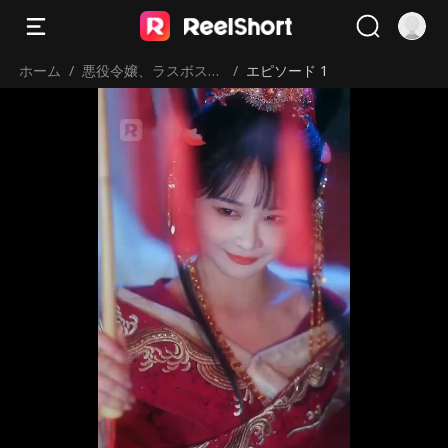
ホーム
/
悪役令嬢、ラスボスを
/
エピソード 1
飼い慣らす