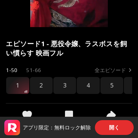
エピソード1 - 悪役令嬢、ラスボスを飼
い慣らす 映画フル
1-50
51-66
全エピソード
1
2
3
4
5
6
共有
140
1.3k
開く
アプリ限定：無料ロック解除