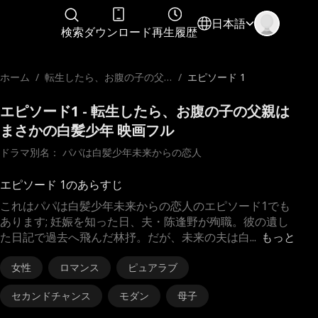
日本語
検索
ダウンロード
再生履歴
ホーム
/
転生したら、お腹の子の父
/
エピソード 1
親はまさかの白髪少年
エピソード1 - 転生したら、お腹の子の父親は
まさかの白髪少年 映画フル
ドラマ別名： 
パパは白髪少年未来からの恋人
エピソード 1のあらすじ
これはパパは白髪少年未来からの恋人のエピソード1でも
あります; 妊娠を知った日、夫・陈逢野が殉職。彼の遺し
た日記で過去へ飛んだ林抒。だが、未来の夫は白
...
もっと
女性
ロマンス
ピュアラブ
セカンドチャンス
モダン
母子