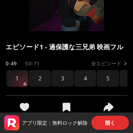
エピソード1 - 過保護な三兄弟 映画フル
0-49
50-71
全エピソード
1
2
3
4
5
6
編
共有
2.8k
59.1k
開く
アプリ限定：無料ロック解除