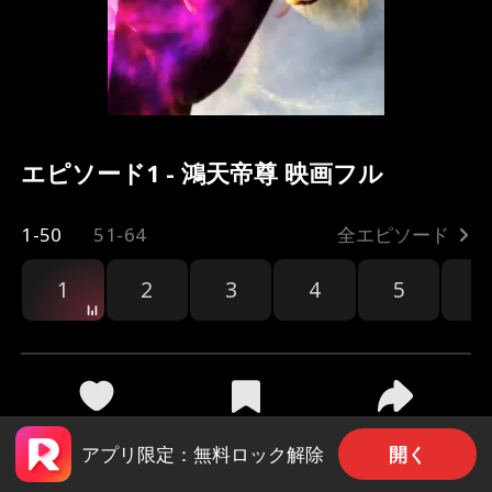
エピソード1 - 鴻天帝尊 映画フル
1-50
51-64
全エピソード
1
2
3
4
5
6
共有
196
1.5k
開く
アプリ限定：無料ロック解除