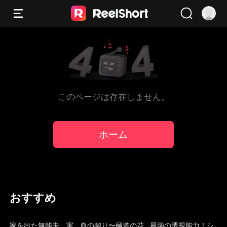
このページは存在しません。
ホーム
おすすめ
吹き替え
トレンド
吹き替え
家を出た無能夫、実
血の契り〜極道の花
最強の透視能力！シ