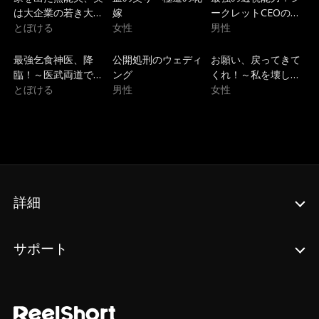
は大企業の若き大社
嫁
ークレットCEOの華
長でした
とぼける
女性
麗なる学園無双
男性
トレンド
吹き替え
トレンド
最強乞食神医、降
公開処刑のウェディ
お願い、戻ってきて
臨！～医武両道で圣
ング
くれ！～私を壊した
女を救う逆転無双～
とぼける
男性
兄たちの狂気的な後
女性
悔～
詳細
サポート