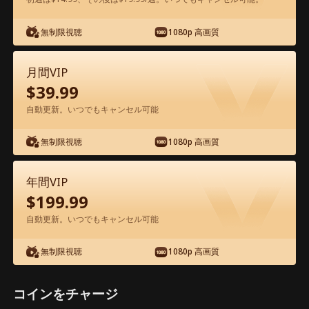
無制限視聴
1080p 高画質
アプリ内で無料視聴可能
月間VIP
$
39.99
自動更新。いつでもキャンセル可能
無制限視聴
1080p 高画質
エピソード10 - 妊娠して映画スターと結
年間VIP
婚 映画フル
$
199.99
自動更新。いつでもキャンセル可能
0-49
50-70
全エピソード
無制限視聴
1080p 高画質
10
11
12
13
14
1
コインをチャージ