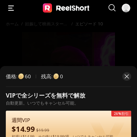
ホーム
/
妊娠して映画スターと
/
エピソード 10
結婚
価格
:
残高
:
60
0
VIPで全シリーズを無料で解放
こちらは有料のエピソードです。視
自動更新。いつでもキャンセル可能。
聴いただくには解放が必要です。
26%割引
週間VIP
$
14.99
$
19.99
60
今すぐ解放
初週は$14.99、その後は$19.99/週。いつでもキャンセル可能。