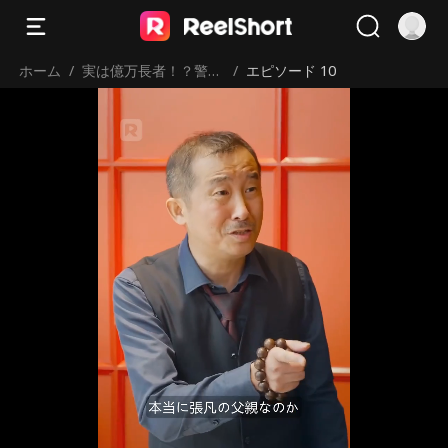
ホーム
/
実は億万長者！？警備
/
エピソード 10
員の父が隠していた秘
密