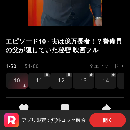
エピソード10 - 実は億万長者！？警備員
の父が隠していた秘密 映画フル
1-50
51-80
全エピソード
10
11
12
13
14
1
共有
1.8k
38.6k
開く
アプリ限定：無料ロック解除