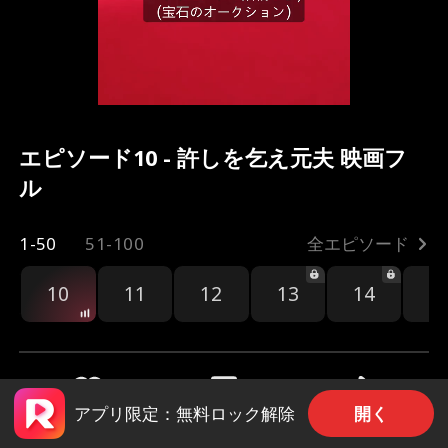
エピソード10 - 許しを乞え元夫 映画フ
ル
1-50
51-100
全エピソード
10
11
12
13
14
1
開く
アプリ限定：無料ロック解除
共有
1.1k
5.3k