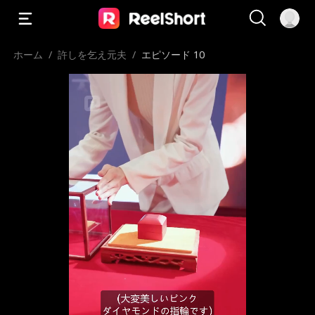
ホーム
/
許しを乞え元夫
/
エピソード 10