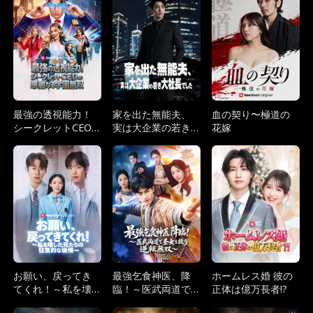
最強の透視能力！
家を出た無能夫、
血の契り〜極道の
シークレットCEO
実は大企業の若き
花嫁
の華麗なる学園無
大社長でした
双
お願い、戻ってき
最強乞食神医、降
ホームレス婚 彼の
てくれ！～私を壊
臨！～医武両道で
正体は億万長者!?
した兄たちの狂気
圣女を救う逆転無