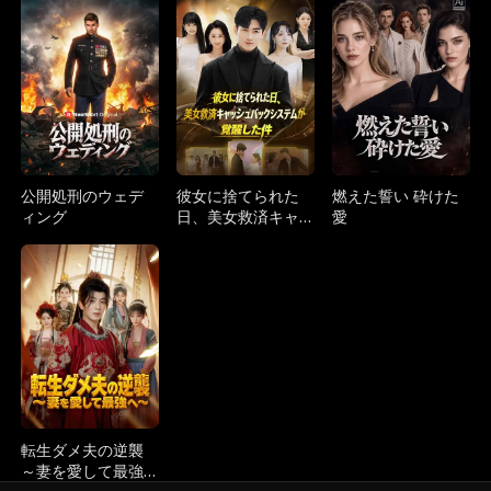
的な後悔～
双～
公開処刑のウェデ
彼女に捨てられた
燃えた誓い 砕けた
ィング
日、美女救済キャ
愛
ッシュバックシス
テムが覚醒した件
転生ダメ夫の逆襲
～妻を愛して最強