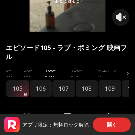
あとで話そう
エピソード105 - ラブ・ボミング 映画フ
ル
0-
50-
100-
150-
全エピソー
49
99
149
175
ド
105
106
107
108
109
11
開く
アプリ限定：無料ロック解除
共有
98
564