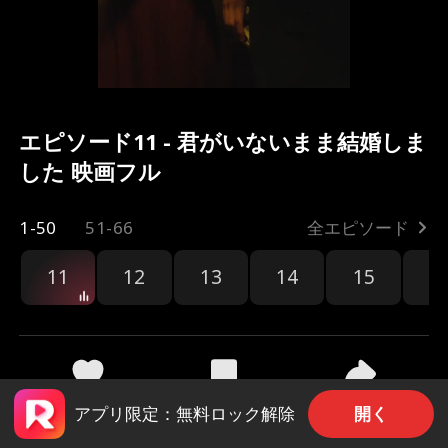
エピソード11 - 君がいないまま結婚しま
した 映画フル
1-50
51-66
全エピソード
11
12
13
14
15
1
共有
2.3k
735
開く
アプリ限定：無料ロック解除