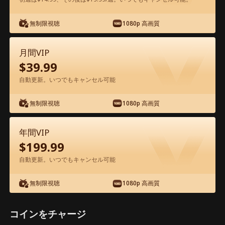
アプリ内で無料視聴可能
無制限視聴
1080p 高画質
月間VIP
$
39.99
自動更新。いつでもキャンセル可能
無制限視聴
1080p 高画質
エピソード11 - 生配信で、婚約者一家を
地獄に堕とす 映画フル
年間VIP
$
199.99
1-50
51-55
全エピソード
自動更新。いつでもキャンセル可能
無制限視聴
1080p 高画質
11
12
13
14
15
1
コインをチャージ