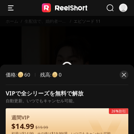
ホーム
/
生配信で、婚約者一家
/
エピソード 11
を地獄に堕とす
価格
:
残高
:
60
0
VIPで全シリーズを無料で解放
こちらは有料のエピソードです。視
自動更新。いつでもキャンセル可能。
聴いただくには解放が必要です。
26%割引
週間VIP
$
14.99
60
今すぐ解放
$
19.99
初週は$14.99、その後は$19.99/週。いつでもキャンセル可能。