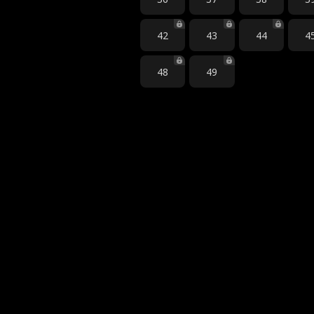
42
43
44
4
48
49