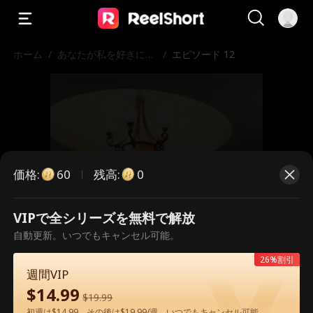
ホーム
/
あなたが私を好きにな
/
エピソード 12
るまで偽ってください
価格
:
残高
:
60
0
VIPで全シリーズを無料で解放
こちらは有料のエピソードです。視
自動更新。いつでもキャンセル可能。
聴いただくには解放が必要です。
26%割引
週間VIP
$
14.99
$
19.99
60
今すぐ解放
初週は$14.99、その後は$19.99/週。いつでもキャンセル可能。