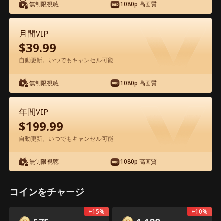
無制限視聴
1080p 高画質
月間VIP
$
39.99
自動更新。いつでもキャンセル可能
エピソード12 - お兄ちゃんたちに愛され
すぎて困っちゃう 映画フル
無制限視聴
1080p 高画質
年間VIP
1-50
51
全エピソード
$
199.99
12
13
14
15
16
1
自動更新。いつでもキャンセル可能
無制限視聴
1080p 高画質
コインをチャージ
共有
2.6k
6.3k
開く
アプリ限定：無料ロック解除
+
15
%
+
10
%