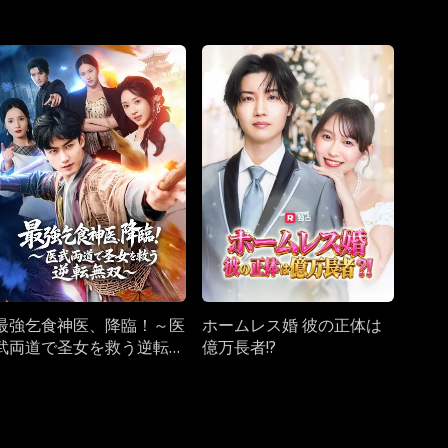
最強乞食神医、降臨！～医
ホームレス婚 彼の正体は
武両道で圣女を救う逆転無
億万長者!?
双～