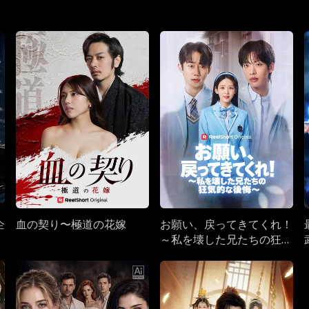
企
血の契り〜極道の花嫁
お願い、戻ってきてくれ！
～私を壊した兄たちの狂気
的な後悔～