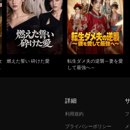
女
燃えた誓い 砕けた愛
転生ダメ夫の逆襲～妻を愛
ス
して最強へ～
詳細
利用規約
フ
プライバシーポリシー
メ