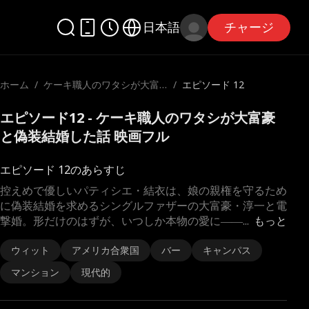
日本語
チャージ
ホーム
/
ケーキ職人のワタシが大富
/
エピソード 12
豪と偽装結婚した話
エピソード12 - ケーキ職人のワタシが大富豪
と偽装結婚した話 映画フル
エピソード 12のあらすじ
控えめで優しいパティシエ・結衣は、娘の親権を守るため
に偽装結婚を求めるシングルファザーの大富豪・淳一と電
撃婚。形だけのはずが、いつしか本物の愛に――
...
もっと
ウィット
アメリカ合衆国
バー
キャンパス
マンション
現代的