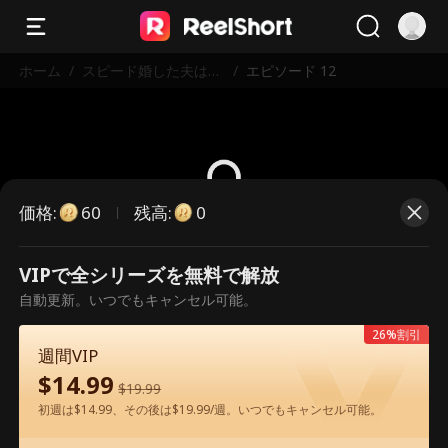
ホーム
/
スピード婚した夫は映
/
エピソード 12
画俳優
価格
:
残高
:
60
0
こちらは有料のエピソードです。視
VIPで全シリーズを無料で解放
聴いただくには解放が必要です。
自動更新。いつでもキャンセル可能。
26%割引
週間VIP
60
今すぐ解放
$
14.99
$
19.99
初週は$14.99、その後は$19.99/週。いつでもキャンセル可能。
アプリ内で無料視聴可能