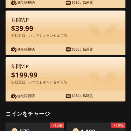
無制限視聴
1080p 高画質
月間VIP
$
39.99
自動更新。いつでもキャンセル可能
エピソード12 - スピード婚した夫は映画
俳優 映画フル
無制限視聴
1080p 高画質
年間VIP
1-50
51-93
全エピソード
$
199.99
12
13
14
15
16
1
自動更新。いつでもキャンセル可能
無制限視聴
1080p 高画質
コインをチャージ
共有
1.5k
2.3k
開く
アプリ限定：無料ロック解除
+
15
%
+
10
%