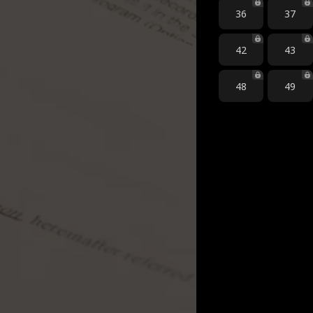
36
37
42
43
48
49