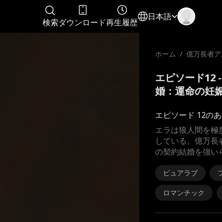
日本語
検索
ダウンロード
再生履歴
ホーム
/
億万長者ア
結婚：運命
エピソード12
婚：運命の妊娠
エピソード 12の
エラは狼人間を極
している。億万長
の契約結婚を強い
ピュアラブ
ロマンチック