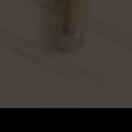
価格
:
残高
:
60
0