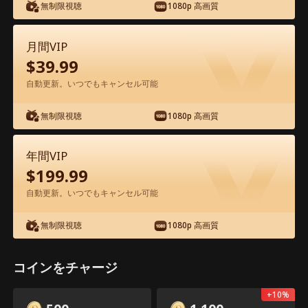
無制限視聴
1080p 高画質
月間VIP
$
39.99
自動更新。いつでもキャンセル可能
エピソード12 - 過保護な三兄弟 映画フル
無制限視聴
1080p 高画質
0-49
50-71
全エピソード
年間VIP
12
13
14
15
16
1
$
199.99
自動更新。いつでもキャンセル可能
無制限視聴
1080p 高画質
共有
3.5k
59.1k
コインをチャージ
開く
アプリ限定：無料ロック解除
+
10
%