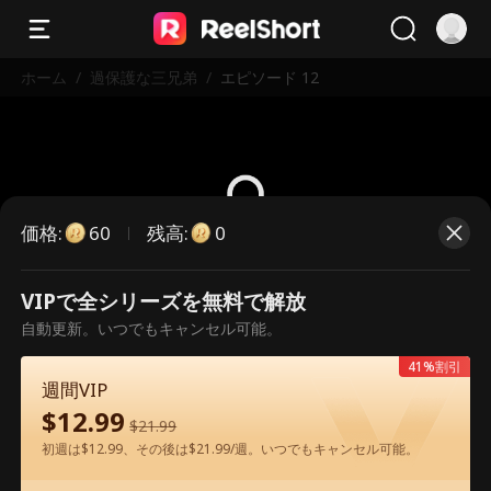
ホーム
/
過保護な三兄弟
/
エピソード 12
価格
:
残高
:
60
0
こちらは有料のエピソードです。視
VIPで全シリーズを無料で解放
聴いただくには解放が必要です。
自動更新。いつでもキャンセル可能。
41%割引
週間VIP
60
今すぐ解放
$
12.99
$
21.99
初週は$12.99、その後は$21.99/週。いつでもキャンセル可能。
アプリ内で無料視聴可能