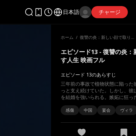
日本語
チャージ
ホーム
/
復讐の炎：新しい顔で取り
戻す人生
エピソード13 - 復讐の炎
す人生 映画フル
エピソード 13のあらすじ
三年前の事故で植物状態に陥った
っと支え続けていた。しかし、彼
を結婚を強いられる。嫉妬に狂っ
感傷
中国
宴会
ヴィラ