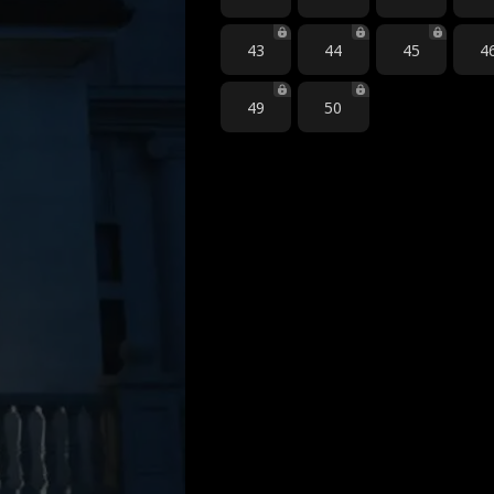
43
44
45
4
49
50