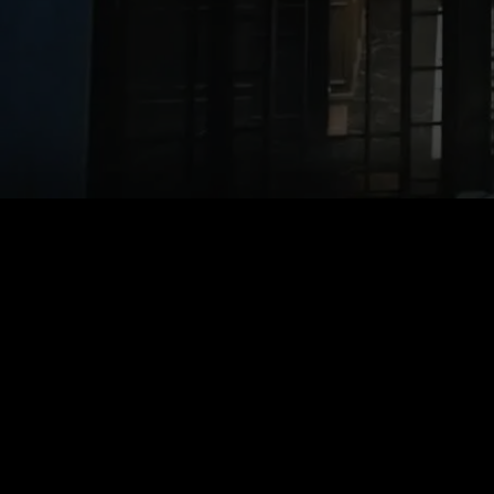
価格
:
残高
:
60
0
VIPで全シリーズを無料で解放
自動更新。いつでもキャンセル可能。
26%割引
週間VIP
$
14.99
$
19.99
初週は$14.99、その後は$19.99/週。いつでもキャンセル可能。