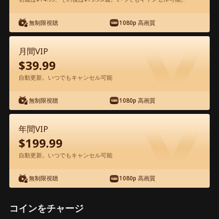
アプリ内で無料視聴可能
無制限視聴
1080p 高画質
月間VIP
$
39.99
自動更新。いつでもキャンセル可能
無制限視聴
1080p 高画質
エピソード13 - 生配信で、婚約者一家を
地獄に堕とす 映画フル
年間VIP
$
199.99
1-50
51-55
全エピソード
自動更新。いつでもキャンセル可能
無制限視聴
1080p 高画質
13
14
15
16
17
1
コインをチャージ