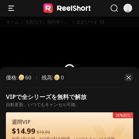
ホーム
/
生配信で、婚約者一家
/
エピソード 13
を地獄に堕とす
価格
:
残高
:
60
0
VIPで全シリーズを無料で解放
こちらは有料のエピソードです。視
自動更新。いつでもキャンセル可能。
聴いただくには解放が必要です。
26%割引
週間VIP
$
14.99
60
今すぐ解放
$
19.99
初週は$14.99、その後は$19.99/週。いつでもキャンセル可能。