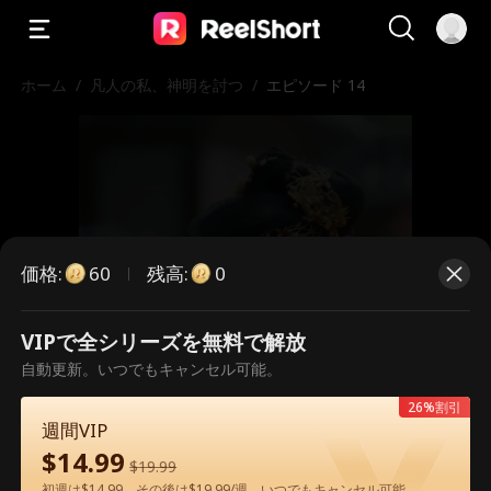
ホーム
/
凡人の私、神明を討つ
/
エピソード 14
価格
:
残高
:
60
0
VIPで全シリーズを無料で解放
こちらは有料のエピソードです。視
自動更新。いつでもキャンセル可能。
聴いただくには解放が必要です。
26%割引
週間VIP
$
14.99
$
19.99
60
今すぐ解放
初週は$14.99、その後は$19.99/週。いつでもキャンセル可能。