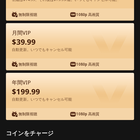
無制限視聴
1080p 高画質
アプリ内で無料視聴可能
月間VIP
$
39.99
自動更新。いつでもキャンセル可能
無制限視聴
1080p 高画質
エピソード14 - 凡人の私、神明を討つ 映
年間VIP
画フル
$
199.99
自動更新。いつでもキャンセル可能
1-50
51-62
全エピソード
無制限視聴
1080p 高画質
14
15
16
17
18
1
コインをチャージ