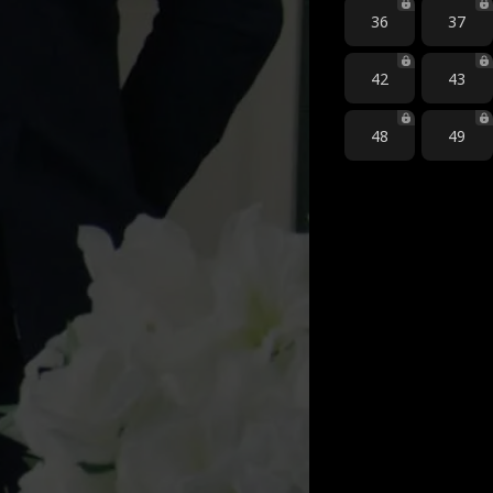
36
37
42
43
48
49