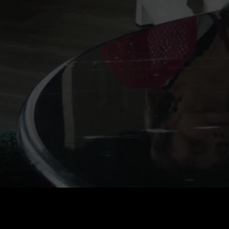
価格
:
残高
:
60
0