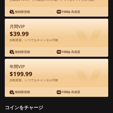
アプリ内で無料視聴可能
無制限視聴
1080p 高画質
月間VIP
$
39.99
自動更新。いつでもキャンセル可能
無制限視聴
1080p 高画質
エピソード15 - 凡人の私、神明を討つ 映
画フル
年間VIP
$
199.99
1-50
51-62
全エピソード
自動更新。いつでもキャンセル可能
無制限視聴
1080p 高画質
15
16
17
18
19
2
コインをチャージ