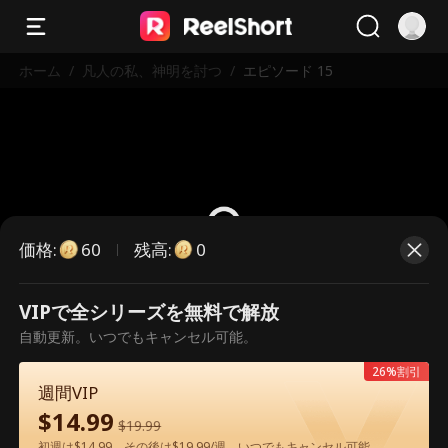
ホーム
/
凡人の私、神明を討つ
/
エピソード 15
価格
:
残高
:
60
0
VIPで全シリーズを無料で解放
こちらは有料のエピソードです。視
自動更新。いつでもキャンセル可能。
聴いただくには解放が必要です。
26%割引
週間VIP
$
14.99
60
今すぐ解放
$
19.99
初週は$14.99、その後は$19.99/週。いつでもキャンセル可能。