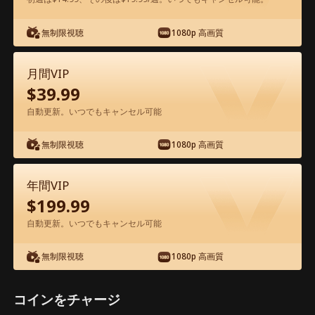
アプリ内で無料視聴可能
無制限視聴
1080p 高画質
月間VIP
$
39.99
自動更新。いつでもキャンセル可能
無制限視聴
1080p 高画質
エピソード15 - 過保護な三兄弟 映画フル
年間VIP
$
199.99
0-49
50-71
全エピソード
自動更新。いつでもキャンセル可能
15
16
17
18
19
2
無制限視聴
1080p 高画質
コインをチャージ