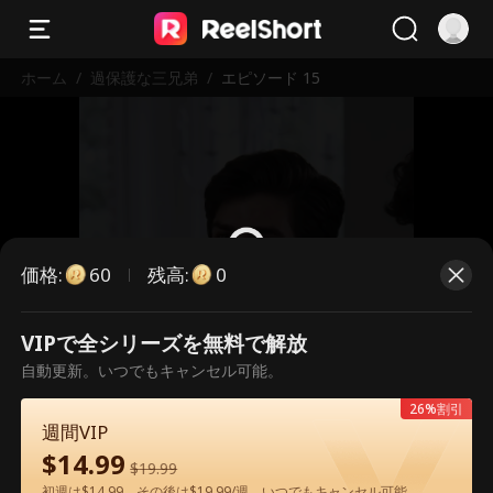
ホーム
/
過保護な三兄弟
/
エピソード 15
価格
:
残高
:
60
0
VIPで全シリーズを無料で解放
こちらは有料のエピソードです。視
自動更新。いつでもキャンセル可能。
聴いただくには解放が必要です。
26%割引
週間VIP
$
14.99
60
今すぐ解放
$
19.99
初週は$14.99、その後は$19.99/週。いつでもキャンセル可能。