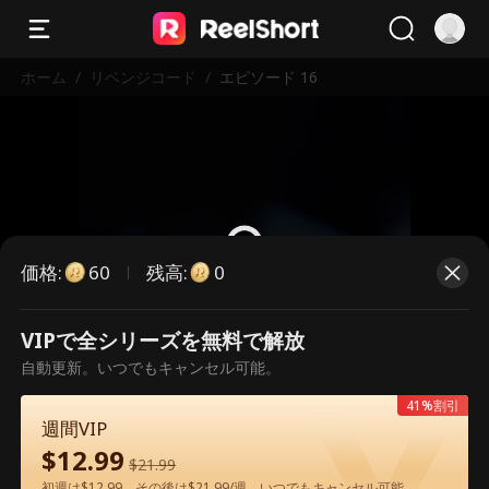
ホーム
/
リベンジコード
/
エピソード 16
価格
:
残高
:
60
0
VIPで全シリーズを無料で解放
こちらは有料のエピソードです。視
自動更新。いつでもキャンセル可能。
聴いただくには解放が必要です。
41%割引
週間VIP
$
12.99
60
今すぐ解放
$
21.99
初週は$12.99、その後は$21.99/週。いつでもキャンセル可能。