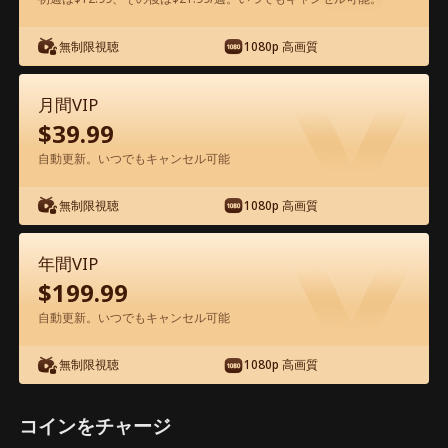
アプリ内で無料視聴可能
無制限視聴
1080p 高画質
月間VIP
$
39.99
自動更新。いつでもキャンセル可能
無制限視聴
1080p 高画質
エピソード16 - リベンジコード 映画フ
ル
年間VIP
$
199.99
1-34
全エピソード
自動更新。いつでもキャンセル可能
無制限視聴
1080p 高画質
16
17
18
19
20
2
コインをチャージ