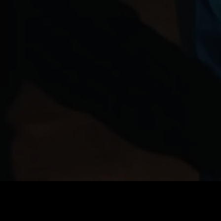
価格
:
残高
:
60
0