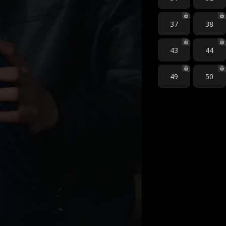
37
38
43
44
49
50