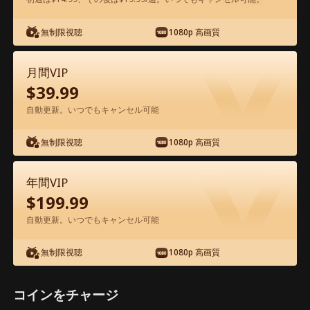
無制限視聴
1080p 高画質
アプリ内で無料視聴可能
月間VIP
$
39.99
自動更新。いつでもキャンセル可能
無制限視聴
1080p 高画質
エピソード16 - 悲しみはどこまでも 映
年間VIP
画フル
$
199.99
自動更新。いつでもキャンセル可能
0-49
50-61
全エピソード
無制限視聴
1080p 高画質
16
17
18
19
20
2
コインをチャージ