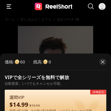
ホーム
/
悲しみはどこまでも
/
エピソード 16
価格
:
残高
:
60
0
VIPで全シリーズを無料で解放
こちらは有料のエピソードです。視
自動更新。いつでもキャンセル可能。
聴いただくには解放が必要です。
26%割引
週間VIP
$
14.99
$
19.99
60
今すぐ解放
初週は$14.99、その後は$19.99/週。いつでもキャンセル可能。