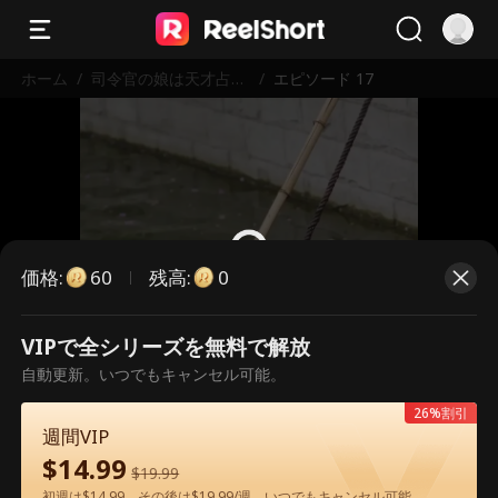
ホーム
/
司令官の娘は天才占い
/
エピソード 17
師
価格
:
残高
:
60
0
VIPで全シリーズを無料で解放
こちらは有料のエピソードです。視
自動更新。いつでもキャンセル可能。
聴いただくには解放が必要です。
26%割引
週間VIP
$
14.99
60
今すぐ解放
$
19.99
初週は$14.99、その後は$19.99/週。いつでもキャンセル可能。