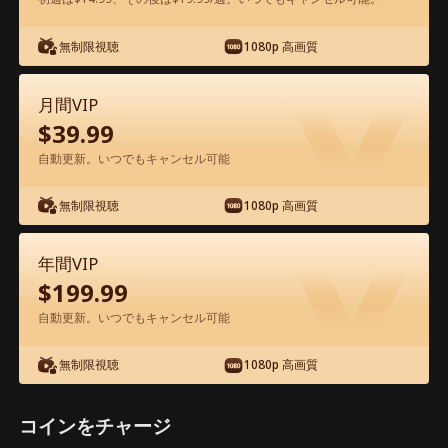
アプリ内で無料視聴可能
無制限視聴
1080p 高画質
月間VIP
$
39.99
自動更新。いつでもキャンセル可能
無制限視聴
1080p 高画質
エピソード17 - 司令官の娘は天才占い師
映画フル
年間VIP
$
199.99
1-50
51-72
全エピソード
自動更新。いつでもキャンセル可能
無制限視聴
1080p 高画質
17
18
19
20
21
2
コインをチャージ