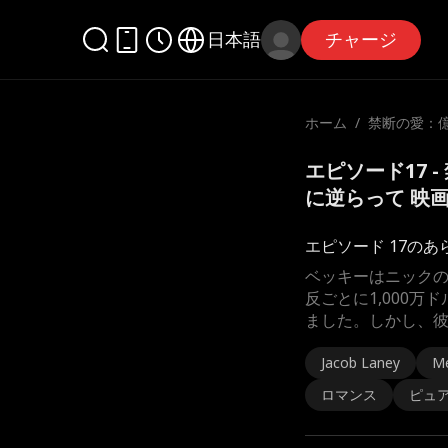
日本語
チャージ
ホーム
/
禁断の愛：
ルに逆らっ
エピソード17 
に逆らって 映
エピソード 17のあ
ベッキーはニックの
反ごとに1,000
ました。しかし、
Jacob Laney
M
ロマンス
ピュ