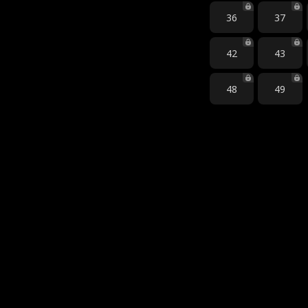
36
37
42
43
48
49