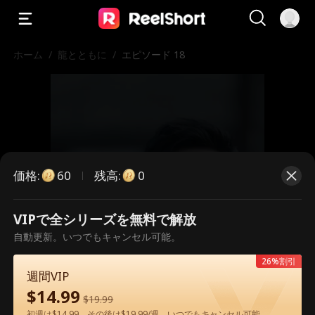
ホーム
/
龍とともに
/
エピソード 18
価格
:
残高
:
60
0
VIPで全シリーズを無料で解放
こちらは有料のエピソードです。視
自動更新。いつでもキャンセル可能。
聴いただくには解放が必要です。
26%割引
週間VIP
$
14.99
$
19.99
60
今すぐ解放
初週は$14.99、その後は$19.99/週。いつでもキャンセル可能。